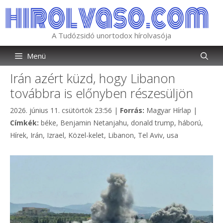
Kilépés
a
tartalomba
A Tudózsidó unortodox hírolvasója
Menü
Irán azért küzd, hogy Libanon
továbbra is előnyben részesüljön
Kategória
2026. június 11. csütörtök 23:56
|
Forrás:
Magyar Hírlap
|
Címkék
Címkék:
béke
,
Benjamin Netanjahu
,
donald trump
,
háború
,
Hírek
,
Irán
,
Izrael
,
Közel-kelet
,
Libanon
,
Tel Aviv
,
usa