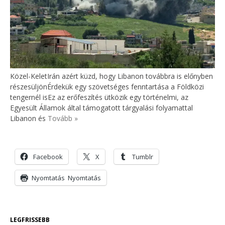
Közel-KeletIrán azért küzd, hogy Libanon továbbra is előnyben
részesüljönÉrdekük egy szövetséges fenntartása a Földközi
tengernél isEz az erőfeszítés ütközik egy történelmi, az
Egyesült Államok által támogatott tárgyalási folyamattal
Libanon és
Tovább »
Facebook
X
Tumblr
Nyomtatás
Nyomtatás
LEGFRISSEBB