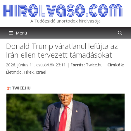
Kilépés
a
tartalomba
A Tudózsidó unortodox hírolvasója
Menü
Donald Trump váratlanul lefújta az
Irán ellen tervezett támadásokat
Kategória
2026. június 11. csütörtök 23:11
|
Forrás:
Twice.hu
|
Címkék:
Címkék
Életmód
,
Hírek
,
Izrael