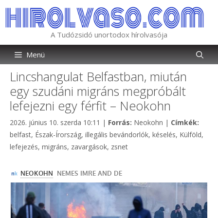
Kilépés
a
tartalomba
A Tudózsidó unortodox hírolvasója
Menü
Lincshangulat Belfastban, miután
egy szudáni migráns megpróbált
lefejezni egy férfit – Neokohn
Kategória
Címké
2026. június 10. szerda 10:11
|
Forrás:
Neokohn
|
Címkék:
belfast
,
Észak-Írország
,
illegális bevándorlók
,
késelés
,
Külföld
,
lefejezés
,
migráns
,
zavargások
,
zsnet