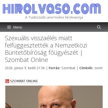
Kilépés
a
tartalomba
A Tudózsidó unortodox hírolvasója
Menü
Szexuális visszaélés miatt
felfüggesztették a Nemzetközi
Büntetőbíróság főügyészét |
Szombat Online
Kategória
Címkék
2026. június 9. kedd 21:56
|
Forrás:
Szombat
|
Címkék:
zsnet