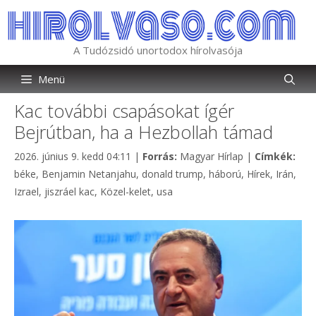
Kilépés
a
tartalomba
A Tudózsidó unortodox hírolvasója
Menü
Kac további csapásokat ígér
Bejrútban, ha a Hezbollah támad
Kategória
Cím
2026. június 9. kedd 04:11
|
Forrás:
Magyar Hírlap
|
Címkék:
béke
,
Benjamin Netanjahu
,
donald trump
,
háború
,
Hírek
,
Irán
,
Izrael
,
jiszráel kac
,
Közel-kelet
,
usa