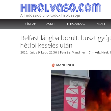
Kilépés
a
tartalomba
A Tudózsidó unortodox hírolvasója
CÍMLAP
ZSNET
HETISZAKASZ
IZRAEL
Belfast lángba borult: buszt gyúj
hétfői késelés után
Kategória
Címké
2026. június 9. kedd 22:56
|
Forrás:
Mandiner
|
Címkék:
Hírek
,