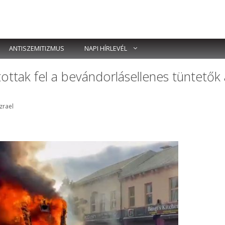
ANTISZEMITIZMUS
NAPI HÍRLEVÉL
tottak fel a bevándorlásellenes tüntetők 
k
Izrael