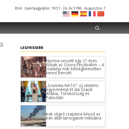
Röé · Gyertyagyújtás: 19:51 · 24. Áv 5786 · Augusztus 7
a
LEGFRISSEBB
Nyoma veszett egy 21 éves
fiúnak az Ozora Fesztiválon – A
családja már kétségbeesetten
keresi Bencét!
„Szunnita NATO”: új védelmi
egyezményt írt alá Szaúd-
Arábia, Törökország és
Pakisztán
Irak végső csapásra készül az
Irán által támogatott milíciákra