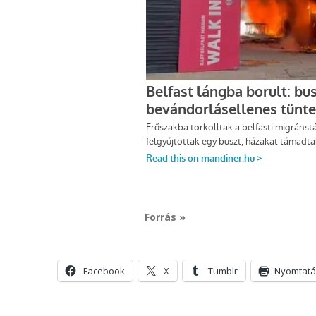
Forrás »
Facebook
X
Tumblr
Nyomtatá