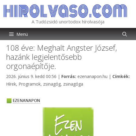
Kilépés
a
tartalomba
A Tudózsidó unortodox hírolvasója
Menü
108 éve: Meghalt Angster József,
hazánk legjelentősebb
orgonaépítője.
Kategória
2026. június 9. kedd 00:56
|
Forrás:
ezenanapon.hu
|
Címkék:
Címkék
Hírek
,
Programok
,
zsinagóg
,
zsinagóga