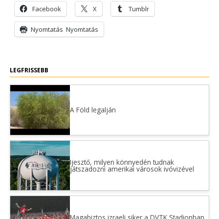
Facebook
X
Tumblr
Nyomtatás
Nyomtatás
LEGFRISSEBB
A Föld legalján
Ijesztő, milyen könnyedén tudnak
játszadozni amerikai városok ivóvizével
Magabiztos izraeli siker a DVTK Stadionban