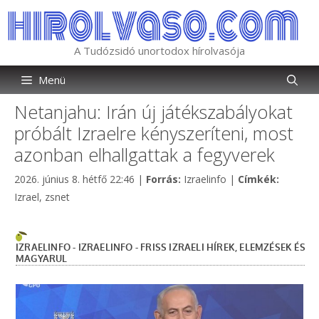
Kilépés
a
tartalomba
A Tudózsidó unortodox hírolvasója
Menü
Netanjahu: Irán új játékszabályokat
próbált Izraelre kényszeríteni, most
azonban elhallgattak a fegyverek
Kategória
Címkék
2026. június 8. hétfő 22:46
|
Forrás:
Izraelinfo
|
Címkék:
Izrael
,
zsnet