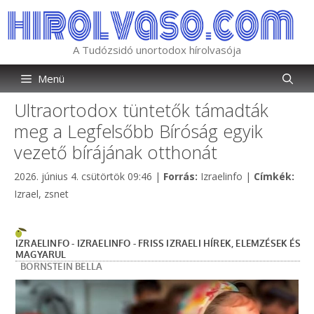
Kilépés
a
tartalomba
A Tudózsidó unortodox hírolvasója
Menü
Ultraortodox tüntetők támadták
meg a Legfelsőbb Bíróság egyik
vezető bírájának otthonát
Kategória
Cím
2026. június 4. csütörtök 09:46
|
Forrás:
Izraelinfo
|
Címkék:
Izrael
,
zsnet