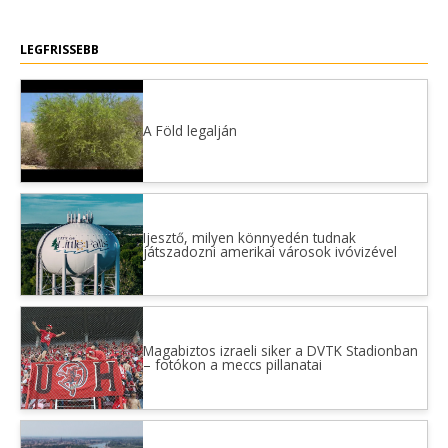
LEGFRISSEBB
A Föld legalján
Ijesztő, milyen könnyedén tudnak
játszadozni amerikai városok ivóvizével
Magabiztos izraeli siker a DVTK Stadionban
– fotókon a meccs pillanatai