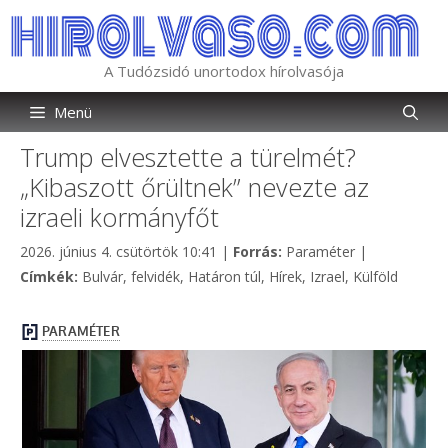
Kilépés
a
tartalomba
A Tudózsidó unortodox hírolvasója
Menü
Trump elvesztette a türelmét?
„Kibaszott őrültnek” nevezte az
izraeli kormányfőt
Kategória
2026. június 4. csütörtök 10:41
|
Forrás:
Paraméter
|
Címkék
Címkék:
Bulvár
,
felvidék
,
Határon túl
,
Hírek
,
Izrael
,
Külföld