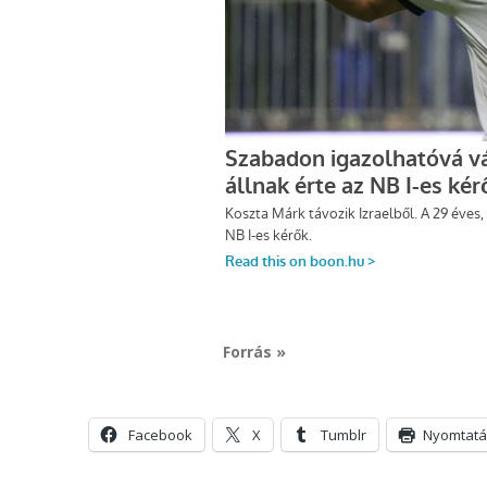
Forrás »
Facebook
X
Tumblr
Nyomtatá