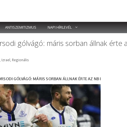
ANTISZEMITIZMUS
NAPI HÍRLEVÉL
sodi gólvágó: máris sorban állnak érte 
ék
,
Izrael
,
Regionális