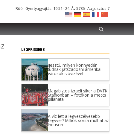
Röé · Gyertyagyújtás: 19:51 · 24. Áv 5786 · Augusztus 7
az
LEGFRISSEBB
Ijesztő, milyen könnyedén
tudnak játszadozni amerikai
városok ivóvizével
Magabiztos izraeli siker a DVTK
Stadionban – fotókon a meccs
pillanatai
A víz lett a legveszélyesebb
fegyver? Milliók sorsa múlhat az
Induson