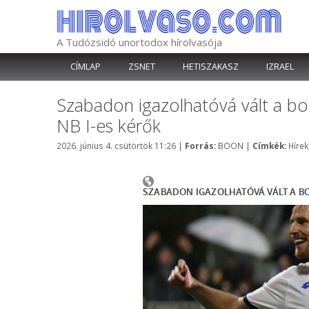
Kilépés
a
tartalomba
A Tudózsidó unortodox hírolvasója
CÍMLAP
ZSNET
HETISZAKASZ
IZRAEL
Szabadon igazolhatóvá vált a bor
NB I-es kérők
Kategória
Címk
2026. június 4. csütörtök 11:26
|
Forrás:
BOON
|
Címkék:
Hírek