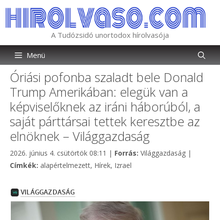
Kilépés
a
tartalomba
A Tudózsidó unortodox hírolvasója
Menü
Óriási pofonba szaladt bele Donald
Trump Amerikában: elegük van a
képviselőknek az iráni háborúból, a
saját párttársai tettek keresztbe az
elnöknek – Világgazdaság
Kategória
2026. június 4. csütörtök 08:11
|
Forrás:
Világgazdaság
|
Címkék
Címkék:
alapértelmezett
,
Hírek
,
Izrael