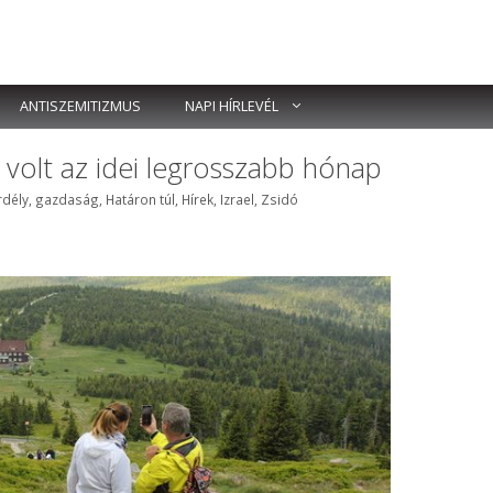
ANTISZEMITIZMUS
NAPI HÍRLEVÉL
is volt az idei legrosszabb hónap
ímkék
rdély
,
gazdaság
,
Határon túl
,
Hírek
,
Izrael
,
Zsidó