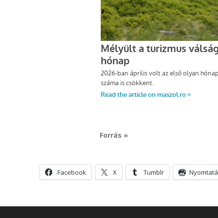
Forrás »
Facebook
X
Tumblr
Nyomtatá