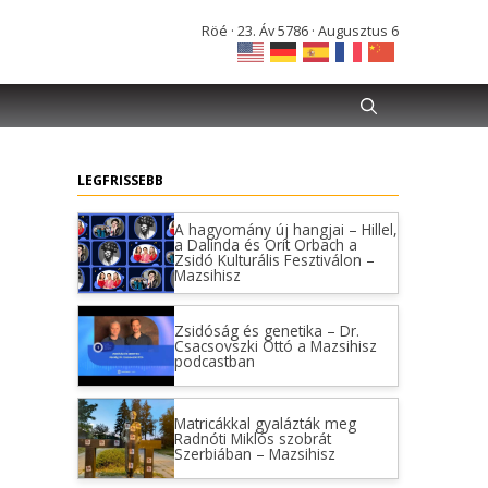
Röé · 23. Áv 5786 · Augusztus 6
LEGFRISSEBB
A hagyomány új hangjai – Hillel,
a Dalinda és Orit Orbach a
Zsidó Kulturális Fesztiválon –
Mazsihisz
Zsidóság és genetika – Dr.
Csacsovszki Ottó a Mazsihisz
podcastban
Matricákkal gyalázták meg
Radnóti Miklós szobrát
Szerbiában – Mazsihisz