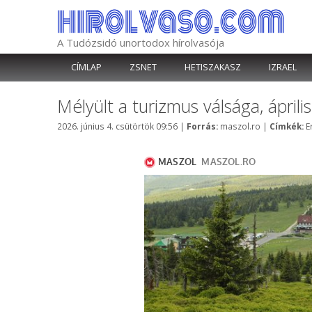
Kilépés
a
tartalomba
A Tudózsidó unortodox hírolvasója
CÍMLAP
ZSNET
HETISZAKASZ
IZRAEL
Mélyült a turizmus válsága, ápril
Kategória
C
2026. június 4. csütörtök 09:56
|
Forrás:
maszol.ro
|
Címkék:
E