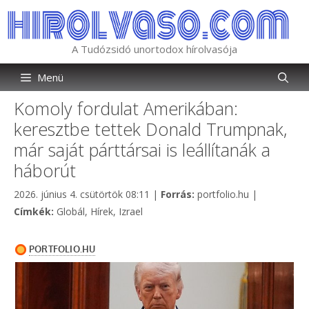
Kilépés
a
tartalomba
A Tudózsidó unortodox hírolvasója
Menü
Komoly fordulat Amerikában:
keresztbe tettek Donald Trumpnak,
már saját párttársai is leállítanák a
háborút
Kategória
2026. június 4. csütörtök 08:11
|
Forrás:
portfolio.hu
|
Címkék
Címkék:
Globál
,
Hírek
,
Izrael