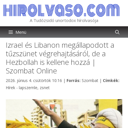
Kilépés
a
tartalomba
A Tudózsidó unortodox hírolvasója
Menü
Izrael és Libanon megállapodott a
tűzszünet végrehajtásáról, de a
Hezbollah is kellene hozzá |
Szombat Online
Kategória
Cím
2026. június 4. csütörtök 10:16
|
Forrás:
Szombat
|
Címkék:
Hírek - lapszemle
,
zsnet