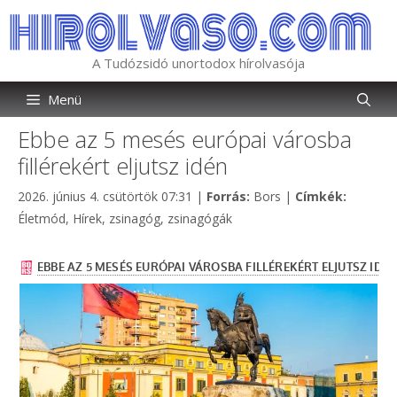
Kilépés
a
tartalomba
A Tudózsidó unortodox hírolvasója
Menü
Ebbe az 5 mesés európai városba
fillérekért eljutsz idén
Kategória
Címkék
2026. június 4. csütörtök 07:31
|
Forrás:
Bors
|
Címkék:
Életmód
,
Hírek
,
zsinagóg
,
zsinagógák