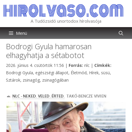
Kilépés
a
tartalomba
A Tudózsidó unortodox hírolvasója
Menü
Bodrogi Gyula hamarosan
elhagyhatja a sétabotot
Kategória
Címkék
2026. június 4. csütörtök 11:56
|
Forrás:
nlc
|
Címkék:
Bodrogi Gyula
,
egészségi állapot
,
Életmód
,
Hírek
,
süsü
,
Sztárok
,
zsinagóg
,
zsinagógában