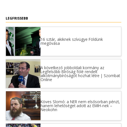
LEGFRISSEBB
16 sztár, akiknek szívügye Földünk
megóvása
A következő jobboldali kormány az
Legfelsőbb Bíróság fölé rendelt
alkotmánybíróságot hozhat létre | Szombat
Online
Köves Slomó: a NER nem elsősorban pénzt,
hanem lehetőséget adott az EMIH-nek –
Neokohn