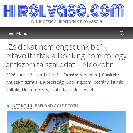
Kilépés
a
tartalomba
A Tudózsidó unortodox hírolvasója
Menü
„Zsidókat nem engedünk be” –
eltávolítottak a Booking.com-ról egy
antiszemita szállodát – Neokohn
Kategória
Címkék
2026. június 3. szerda 11:46
|
Forrás:
Neokohn
|
Címkék:
Antiszemitizmus
,
Bajorország
,
Booking.com
,
botrány
,
kitiltás
,
Külföld
,
Németország
,
szálloda
,
zsidók
,
zsnet