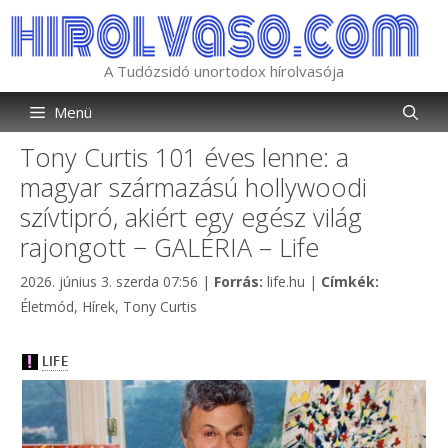
Kilépés
a
tartalomba
A Tudózsidó unortodox hírolvasója
Menü
Tony Curtis 101 éves lenne: a
magyar származású hollywoodi
szívtipró, akiért egy egész világ
rajongott − GALÉRIA – Life
Kategória
Címkék
2026. június 3. szerda 07:56
|
Forrás:
life.hu
|
Címkék:
Életmód
,
Hírek
,
Tony Curtis