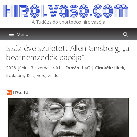
Kilépés
a
tartalomba
A Tudózsidó unortodox hírolvasója
Menü
Száz éve született Allen Ginsberg, „a
beatnemzedék pápája”
Kategória
Címkék
2026. június 3. szerda 14:01
|
Forrás:
HVG
|
Címkék:
Hírek
,
Irodalom
,
Kult
,
Vers
,
Zsidó