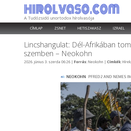
Kilépés
a
tartalomba
A Tudózsidó unortodox hírolvasója
CÍMLAP
ZSNET
HETISZAKASZ
IZRAEL
Lincshangulat: Dél-Afrikában tom
szemben – Neokohn
Kategória
Címk
2026. június 3. szerda 06:26
|
Forrás:
Neokohn
|
Címkék:
Hírek