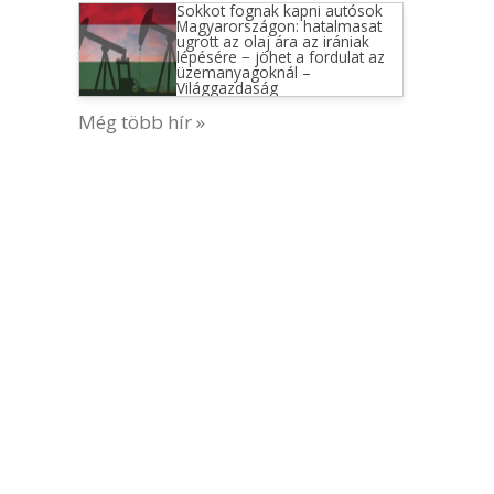
Sokkot fognak kapni autósok
Magyarországon: hatalmasat
ugrott az olaj ára az irániak
lépésére − jöhet a fordulat az
üzemanyagoknál –
Világgazdaság
Még több hír »