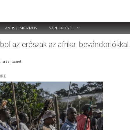
ANTISZEMITIZMUS
NAPI HÍRLEVÉL
bol az erőszak az afrikai bevándorlókkal
ék
,
Izrael
,
zsnet