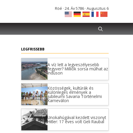
Röé · 24. Áv 5786 · Augusztus 6
LEGFRISSEBB
A víz lett a legveszélyesebb
fegyver? Milliók sorsa múlhat az
Induson
Közösségek, kultúrák és
különleges élmények a
jubileumi Savaria Történelmi
Karneválon
Unokahúgával kezdett viszonyt
Hitler: 17 éves volt Geli Raubal