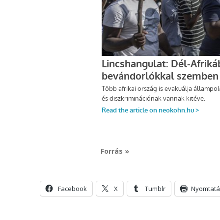
Forrás »
Facebook
X
Tumblr
Nyomtatá