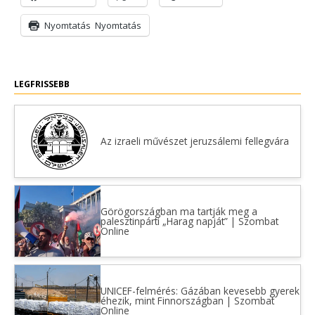
Nyomtatás
Nyomtatás
LEGFRISSEBB
Az izraeli művészet jeruzsálemi fellegvára
Görögországban ma tartják meg a
palesztinpárti „Harag napját” | Szombat
Online
UNICEF-felmérés: Gázában kevesebb gyerek
éhezik, mint Finnországban | Szombat
Online