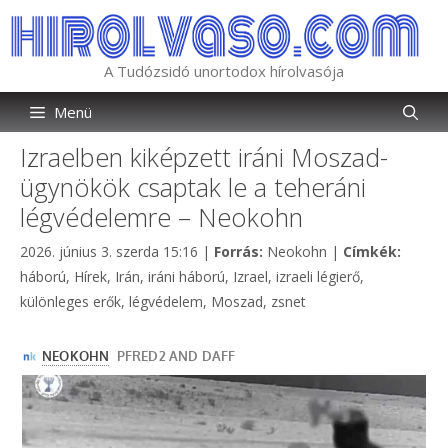
Kilépés
a
tartalomba
A Tudózsidó unortodox hírolvasója
Menü
Izraelben kiképzett iráni Moszad-
ügynökök csaptak le a teheráni
légvédelemre – Neokohn
Kategória
Címkék
2026. június 3. szerda 15:16
|
Forrás:
Neokohn
|
Címkék:
háború
,
Hírek
,
Irán
,
iráni háború
,
Izrael
,
izraeli légierő
,
különleges erők
,
légvédelem
,
Moszad
,
zsnet