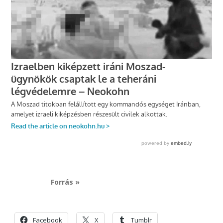
Forrás »
Facebook
X
Tumblr