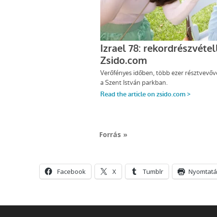
Forrás »
Facebook
X
Tumblr
Nyomtatá