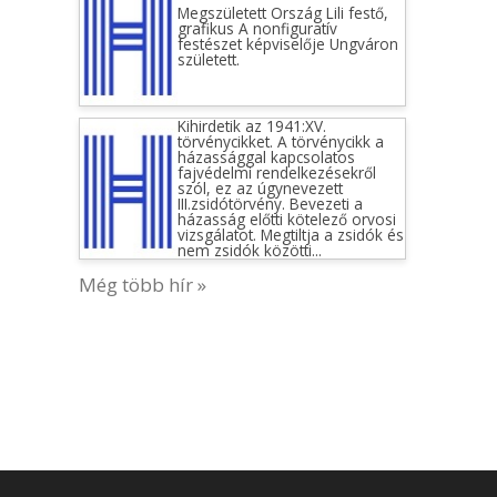
Megszületett Ország Lili festő,
grafikus A nonfiguratív
festészet képviselője Ungváron
született.
Kihirdetik az 1941:XV.
törvénycikket. A törvénycikk a
házassággal kapcsolatos
fajvédelmi rendelkezésekről
szól, ez az úgynevezett
III.zsidótörvény. Bevezeti a
házasság előtti kötelező orvosi
vizsgálatot. Megtiltja a zsidók és
nem zsidók közötti...
Még több hír »