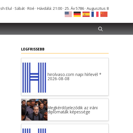
Elul · Sábát · Röé · Hávdálá: 21:00 · 25. Áv 5786 · Augusztus 8
LEGFRISSEBB
hirolvaso.com napi hírlevél *
2026-08-08
Megkérdőjeleződik az iráni
diplomaták képessége