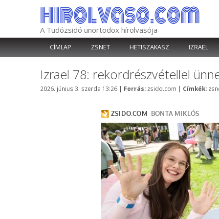
Kilépés
a
tartalomba
A Tudózsidó unortodox hírolvasója
CÍMLAP
ZSNET
HETISZAKASZ
IZRAEL
Izrael 78: rekordrészvétellel ün
Kategória
Cím
2026. június 3. szerda 13:26
|
Forrás:
zsido.com
|
Címkék:
zsn