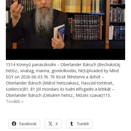
1514 Könnyű panaszkodni – Oberlander Báruch (Bechukotáj
hetisz., sivatag, manna, gondolkodás, hit)Uploaded by Mind
EGY on 2026-06-03.76. 76 Kicsit félretenni a dühöt –
Oberlander Báruch (Mátot hetiszakasz, Hasszid történet,
szelence)81. 81 Jól mondani és tudni elfogadni a kritikát –
Oberlander Báruch (Debárim hetisz., Mózes szavai)115.
Tovább »
Facebook
X
Tumblr