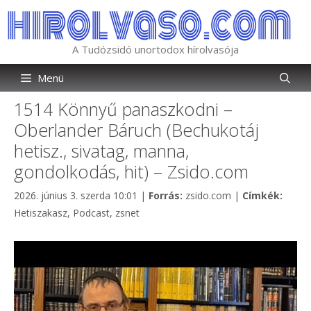
Kilépés
a
tartalomba
A Tudózsidó unortodox hírolvasója
Menü
1514 Könnyű panaszkodni –
Oberlander Báruch (Bechukotáj
hetisz., sivatag, manna,
gondolkodás, hit) – Zsido.com
Kategória
Címké
2026. június 3. szerda 10:01
|
Forrás:
zsido.com
|
Címkék:
Hetiszakasz
,
Podcast
,
zsnet