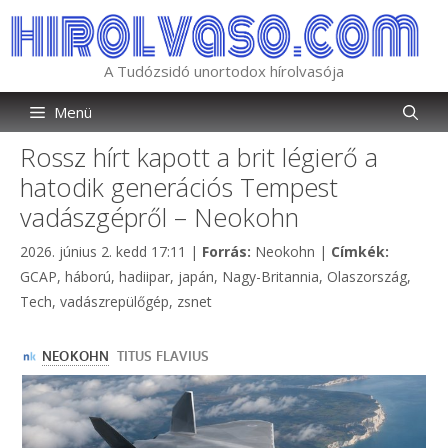
Kilépés
a
tartalomba
A Tudózsidó unortodox hírolvasója
Menü
Rossz hírt kapott a brit légierő a
hatodik generációs Tempest
vadászgépről – Neokohn
Kategória
Címkék
2026. június 2. kedd 17:11
|
Forrás:
Neokohn
|
Címkék:
GCAP
,
háború
,
hadiipar
,
japán
,
Nagy-Britannia
,
Olaszország
,
Tech
,
vadászrepülőgép
,
zsnet