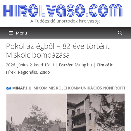
Kilépés
a
tartalomba
A Tudózsidó unortodox hírolvasója
Menü
Pokol az égből – 82 éve történt
Miskolc bombázása
Kategória
Címkék
2026. június 2. kedd 13:11
|
Forrás:
Minap.hu
|
Címkék:
Hírek
,
Regionális
,
Zsidó