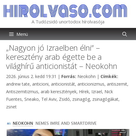
Kilépés
a
tartalomba
A Tudózsidó unortodox hírolvasója
Menü
„Nagyon jó Izraelben élni” –
keresztény arab égette be a
világhírű anticionistát – Neokohn
Kategória
Címkék
2026. június 2. kedd 19:31
|
Forrás:
Neokohn
|
Címkék:
andrew tate
,
anticioni
,
anticionistát
,
anticionizmus
,
antiszemit
,
Antiszemitizmus
,
arab keresztények
,
Hírek
,
Izrael
,
Nick
Fuentes
,
Sneako
,
Tel Aviv
,
Zsidó
,
zsinagóg
,
zsinagógákat
,
zsnet