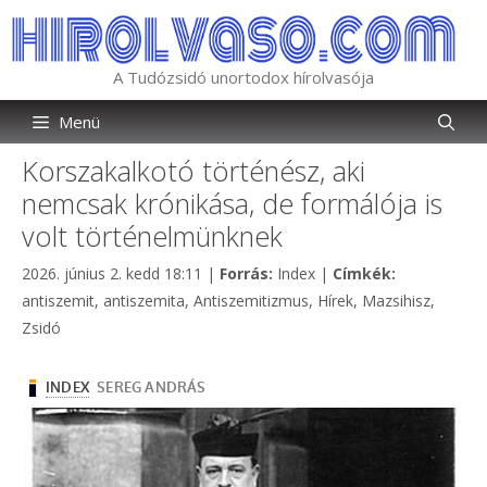
Kilépés
a
tartalomba
A Tudózsidó unortodox hírolvasója
Menü
Korszakalkotó történész, aki
nemcsak krónikása, de formálója is
volt történelmünknek
Kategória
Címkék
2026. június 2. kedd 18:11
|
Forrás:
Index
|
Címkék:
antiszemit
,
antiszemita
,
Antiszemitizmus
,
Hírek
,
Mazsihisz
,
Zsidó