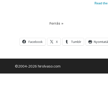
Forrás »
Facebook
X
Tumblr
Nyomtatá
©2004-2026 hirolvaso.com