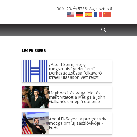
Röé · 23. Áv 5786 · Augusztus 6
LEGFRISSEBB
„Attól féltem, hogy
megszentségtelenítem” –
Demcsák Zsuzsa felkavaró
izraeli utazáson vett részt
Megbocsátás vagy felejtés:
miért vitatott a Met-gála John
Gallianót ünneplő döntése
Abdul El‑Sayed: a progresszív
mozgalom új zászlóvivője ›
FüHü