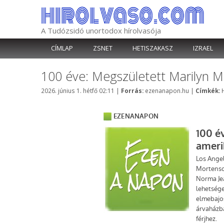
Kilépés
a
tartalomba
A Tudózsidó unortodox hírolvasója
CÍMLAP
ZSNET
HETISZAKASZ
IZRAEL
100 éve: Megszületett Marilyn M
Kategória
2026. június 1. hétfő 02:11
|
Forrás:
ezenanapon.hu
|
Címkék: