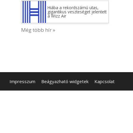
Hiába a rekordszámú utas,
gigantikus veszteséget jelentett
a Wizz Air
Még több hír »
Impresszum
Beágyazható widgetek
Kapcsolat