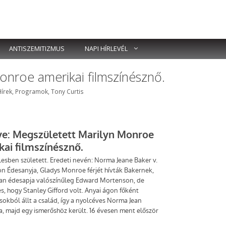
ANTISZEMITIZMUS
NAPI HÍRLEVÉL
onroe amerikai filmszínésznő.
Címkék
Hírek
,
Programok
,
Tony Curtis