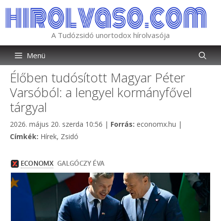
Kilépés
a
tartalomba
A Tudózsidó unortodox hírolvasója
Menü
Élőben tudósított Magyar Péter
Varsóból: a lengyel kormányfővel
tárgyal
Kategória
2026. május 20. szerda 10:56
|
Forrás:
economx.hu
|
Címkék
Címkék:
Hírek
,
Zsidó