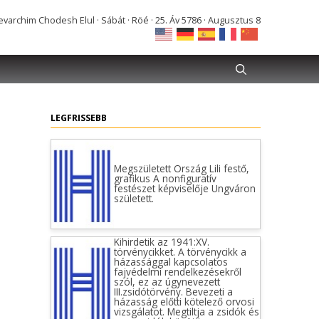
varchim Chodesh Elul · Sábát · Röé · 25. Áv 5786 · Augusztus 8
LEGFRISSEBB
Megszületett Ország Lili festő,
grafikus A nonfiguratív
festészet képviselője Ungváron
született.
Kihirdetik az 1941:XV.
törvénycikket. A törvénycikk a
házassággal kapcsolatos
fajvédelmi rendelkezésekről
szól, ez az úgynevezett
III.zsidótörvény. Bevezeti a
házasság előtti kötelező orvosi
vizsgálatot. Megtiltja a zsidók és