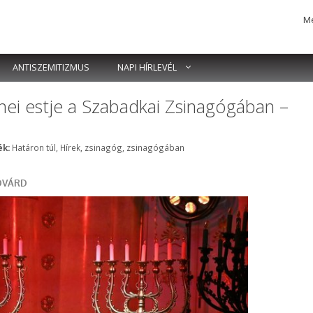
Me
ANTISZEMITIZMUS
NAPI HÍRLEVÉL
nei estje a Szabadkai Zsinagógában –
Címkék
k:
Határon túl
,
Hírek
,
zsinagóg
,
zsinagógában