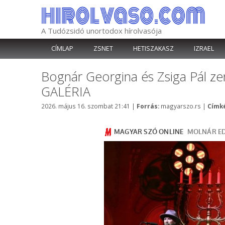
Kilépés
a
tartalomba
A Tudózsidó unortodox hírolvasója
CÍMLAP
ZSNET
HETISZAKASZ
IZRAEL
Bognár Georgina és Zsiga Pál ze
GALÉRIA
Kategória
2026. május 16. szombat 21:41
|
Forrás:
magyarszo.rs
|
Címké