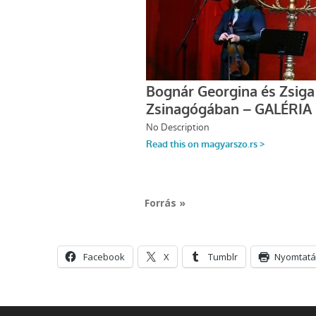
Forrás »
Facebook
X
Tumblr
Nyomtatá