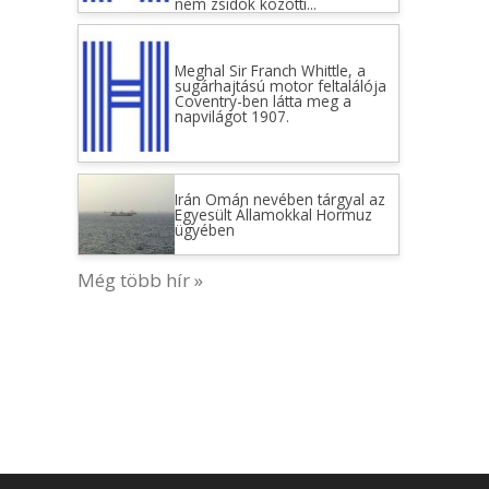
nem zsidók közötti...
Meghal Sir Franch Whittle, a
sugárhajtású motor feltalálója
Coventry-ben látta meg a
napvilágot 1907.
Irán Omán nevében tárgyal az
Egyesült Államokkal Hormuz
ügyében
Még több hír »