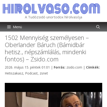
Kilépés
a
tartalomba
A Tudózsidó unortodox hírolvasója
Menü
1502 Mennyiség személyesen –
Oberlander Báruch (Bámidbár
hetisz., népszámlálás, mindenki
fontos) – Zsido.com
Kategória
Cím
2026. május 15. péntek 01:01
|
Forrás:
zsido.com
|
Címkék:
Hetiszakasz
,
Podcast
,
zsnet