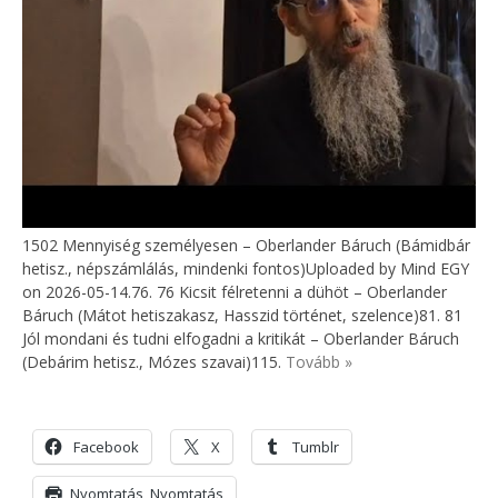
1502 Mennyiség személyesen – Oberlander Báruch (Bámidbár
hetisz., népszámlálás, mindenki fontos)Uploaded by Mind EGY
on 2026-05-14.76. 76 Kicsit félretenni a dühöt – Oberlander
Báruch (Mátot hetiszakasz, Hasszid történet, szelence)81. 81
Jól mondani és tudni elfogadni a kritikát – Oberlander Báruch
(Debárim hetisz., Mózes szavai)115.
Tovább »
Facebook
X
Tumblr
Nyomtatás
Nyomtatás