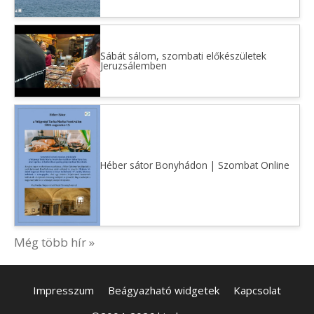
Sábát sálom, szombati előkészületek
Jeruzsálemben
Héber sátor Bonyhádon | Szombat Online
Még több hír »
Impresszum
Beágyazható widgetek
Kapcsolat