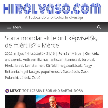
Kilépés
a
tartalomba
A Tudózsidó unortodox hírolvasója
Menü
Sorra mondanak le brit képviselők,
de miért is? « Mérce
Kategória
Címk
2026. május 14. csütörtök 21:16
|
Forrás:
Mérce
|
Címkék:
antiszemit
,
Antiszemitizmus
,
antiszemitizmussal
,
baloldal
,
Hírek
,
Izrael
,
keir starmer
,
Külföld
,
megszorítások
,
Nagy-
Britannia
,
nigel farage
,
populizmus
,
választások
,
Zack
Polanski
,
zöldek
,
Zsidó