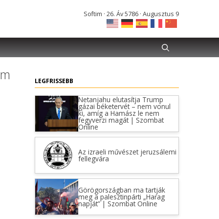
Softim · 26. Áv 5786 · Augusztus 9
om
LEGFRISSEBB
Netanjahu elutasítja Trump
gázai béketervét – nem vonul
ki, amíg a Hamász le nem
fegyverzi magát | Szombat
Online
Az izraeli művészet jeruzsálemi
fellegvára
Görögországban ma tartják
meg a palesztinpárti „Harag
napját” | Szombat Online