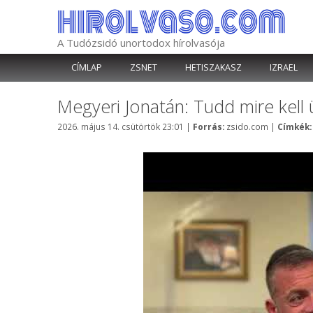
Kilépés
a
tartalomba
A Tudózsidó unortodox hírolvasója
CÍMLAP
ZSNET
HETISZAKASZ
IZRAEL
Megyeri Jonatán: Tudd mire kell
Kategória
2026. május 14. csütörtök 23:01
|
Forrás:
zsido.com
|
Címkék: