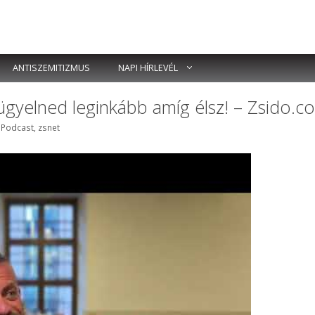
ANTISZEMITIZMUS
NAPI HÍRLEVÉL
 ügyelned leginkább amíg élsz! – Zsido.c
Címkék
Podcast
,
zsnet