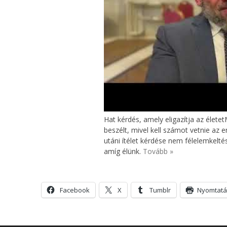
Hat kérdés, amely eligazítja az élete
beszélt, mivel kell számot vetnie az e
utáni ítélet kérdése nem félelemkeltés
amíg élünk.
Tovább »
Facebook
X
Tumblr
Nyomtatá