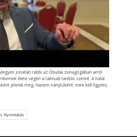
tMegyeri Jonatán rabbi az Óbudai zsinagógában arról
mbernek élete végén a talmudi tanítás szerint. A halál
ként jelenik meg, hanem iránytűként: mire kell figyelni,
s
Nyomtatás