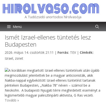
Kilépés
a
tartalomba
A Tudózsidó unortodox hírolvasója
Menü
Ismét Izrael-ellenes tüntetés lesz
Budapesten
Kategória
Címkék
2026. május 14. csütörtök 21:11
|
Forrás:
TEV
|
Címkék:
Izrael
,
zsnet
A korábban megtartott Izrael-ellenes tüntetések után újabb
megmozdulást jelentettek be a magyar anticionisták, akik
Nakba-nappal egybekötött Izrael-ellenes tüntetést tartanak
pénteken Budapesten, „Nakba 78” néven – számol be a
Neokohn. A budapesti Nyugati térre meghirdetett eseményt a
legismertebb magyar palesztinpárti aktivista, G Ras vezeti.
Tovább »