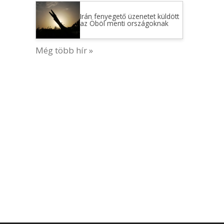
Irán fenyegető üzenetet küldött
az Öböl menti országoknak
Még több hír »