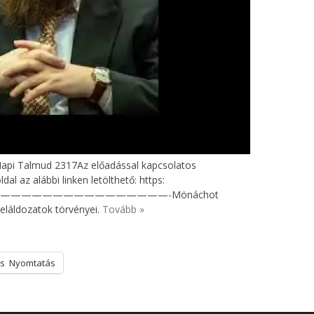
 Napi Talmud 2317Az előadással kapcsolatos
al az alábbi linken letölthető: https:
hulin-10—————————————————-Mönáchot
מְנָA különféle ételáldozatok törvényei.
Tovább »
s
Nyomtatás