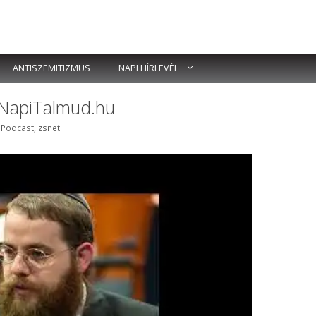
ANTISZEMITIZMUS
NAPI HÍRLEVÉL
 NapiTalmud.hu
Címkék
Podcast
,
zsnet