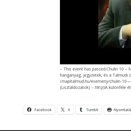
– This event has passed.Chulin 10 –
hanganyag, jegyzetek, és a Talmudi old
//napitalmud.hu/esemeny/c
(Lisztáldozatok) – חוֹת
Facebook
X
Tumblr
Nyomtatá