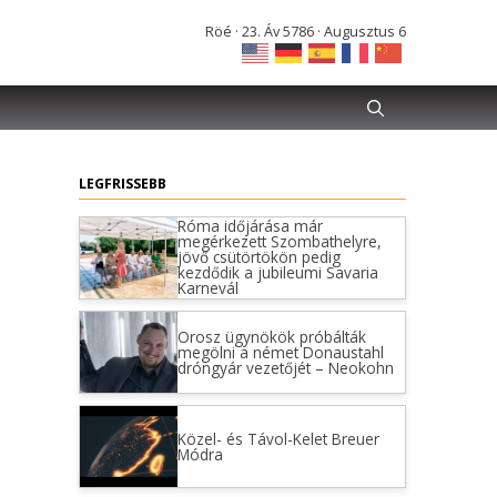
Röé · 23. Áv 5786 · Augusztus 6
LEGFRISSEBB
Róma időjárása már
megérkezett Szombathelyre,
jövő csütörtökön pedig
kezdődik a jubileumi Savaria
Karnevál
Orosz ügynökök próbálták
megölni a német Donaustahl
dróngyár vezetőjét – Neokohn
Közel- és Távol-Kelet Breuer
Módra