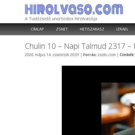
Kilépés
a
tartalomba
A Tudózsidó unortodox hírolvasója
CÍMLAP
ZSNET
HETISZAKASZ
IZRAEL
Chulin 10 – Napi Talmud 2317 –
Kategória
2026. május 14. csütörtök 20:01
|
Forrás:
zsido.com
|
Címkék: