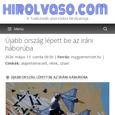
Kilépés
a
tartalomba
A Tudózsidó unortodox hírolvasója
Menü
Újabb ország lépett be az iráni
háborúba
Kategória
2026. május 13. szerda 06:56
|
Forrás:
magyarnemzet.hu
|
Címkék
Címkék:
alapértelmezett
,
Hírek
,
Izrael