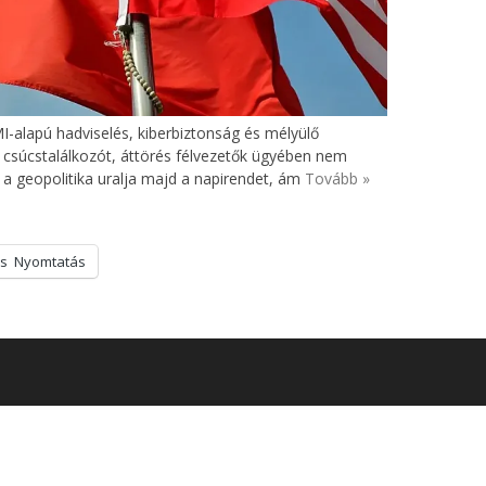
I-alapú hadviselés, kiberbiztonság és mélyülő
 csúcstalálkozót, áttörés félvezetők ügyében nem
a geopolitika uralja majd a napirendet, ám
Tovább »
s
Nyomtatás