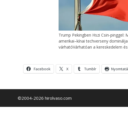
Trump Pekingben Hszi Csin-pinggel: M
amerikai–kínai techverseny dominálja
várhatóVárhatóan a kereskedelem és 
Facebook
X
Tumblr
Nyomtatá
©2004-2026 hirolvaso.com