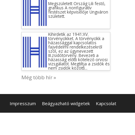
Megszületett Ország Lili festő,
grafikus A nonfiguratív
festészet képviselője Ungváron
született.
Kihirdetik az 1941:XV.
törvénycikket. A törvénycikk a
házassággal kapcsolatos
fajvédelmi rendelkezésekről
szól, ez az úgynevezett
III.zsidótörvény. Bevezeti a
házasság előtti kötelező orvosi
vizsgálatot. Megtiltja a zsidók és
nem zsidók közötti...
Még több hír »
Impresszum
Beágyazható widgetek
Kapcsolat