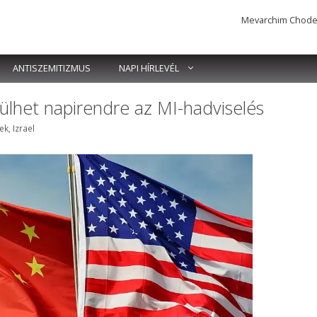
Mevarchim Chodesh 
ANTISZEMITIZMUS
NAPI HÍRLEVÉL
rülhet napirendre az MI-hadviselés
mkék
rek
,
Izrael