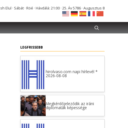
Elul · Sábát · Röé · Hávdálá: 21:00 · 25. Áv 5786 · Augusztus 8
LEGFRISSEBB
hirolvaso.com napi hírlevél *
2026-08-08
Megkérdőjeleződik az iráni
diplomaták képessége