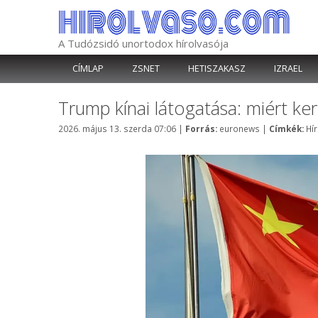
Kilépés
a
tartalomba
A Tudózsidó unortodox hírolvasója
CÍMLAP
ZSNET
HETISZAKASZ
IZRAEL
Trump kínai látogatása: miért ke
Kategória
Cí
2026. május 13. szerda 07:06
|
Forrás:
euronews
|
Címkék:
Hí