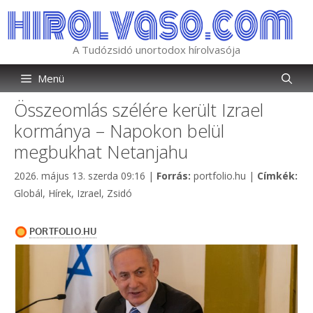
Kilépés
a
tartalomba
A Tudózsidó unortodox hírolvasója
Menü
Összeomlás szélére került Izrael
kormánya – Napokon belül
megbukhat Netanjahu
Kategória
2026. május 13. szerda 09:16
|
Forrás:
portfolio.hu
|
Címkék:
Címkék
Globál
,
Hírek
,
Izrael
,
Zsidó