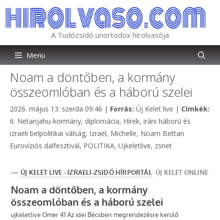
Kilépés
a
tartalomba
A Tudózsidó unortodox hírolvasója
Menü
Noam a döntőben, a kormány
összeomlóban és a háború szelei
Kategória
2026. május 13. szerda 09:46
|
Forrás:
Új Kelet live
|
Címkék:
Címkék
6. Netanjahu-kormány
,
diplomácia
,
Hírek
,
iráni háború és
izraeli belpolitikai válság
,
Izrael
,
Michelle
,
Noam Bettan
Eurovíziós dalfesztivál
,
POLITIKA
,
Ujkeletlive
,
zsnet