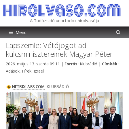
Kilépés
a
tartalomba
A Tudózsidó unortodox hírolvasója
Menü
Lapszemle: Vétójogot ad
kulcsminisztereinek Magyar Péter
Kategória
Címk
2026. május 13. szerda 09:11
|
Forrás:
Klubrádió
|
Címkék:
Adások
,
Hírek
,
Izrael