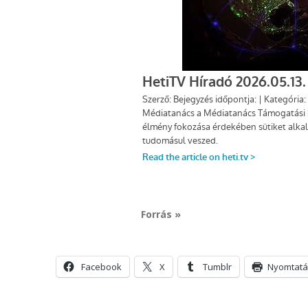
Forrás »
Facebook
X
Tumblr
Nyomtatá