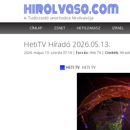
Kilépés
a
tartalomba
A Tudózsidó unortodox hírolvasója
CÍMLAP
ZSNET
HETISZAKASZ
IZRAEL
HetiTV Híradó 2026.05.13.
Kategória
Címké
2026. május 13. szerda 07:16
|
Forrás:
Heti TV
|
Címkék:
Hírad