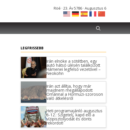
Röé · 23. Áv 5786 · Augusztus 6
LEGFRISSEBB
Irán elnöke a sötétben, egy
autó hátsó ülésén találkozott
Hámenei legfelső vezetővel –
Neokohn
Irán azt állítja, hogy már
majdnem megállapodott
Ománnal a Hormuzi-szoroson
való átkelésről
Heti programajánló augusztus
6-12.: Szigetelj, kapd elő a
vízipisztolyodat és dönts
rekordot!