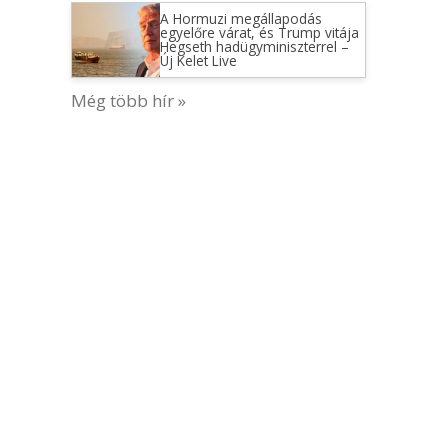
A Hormuzi megállapodás
egyelőre várat, és Trump vitája
Hegseth hadügyminiszterrel –
Új Kelet Live
Még több hír »