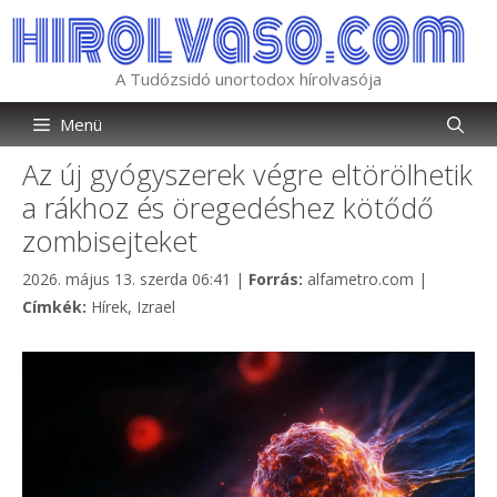
Kilépés
a
tartalomba
A Tudózsidó unortodox hírolvasója
Menü
Az új gyógyszerek végre eltörölhetik
a rákhoz és öregedéshez kötődő
zombisejteket
Kategória
2026. május 13. szerda 06:41
|
Forrás:
alfametro.com
|
Címkék
Címkék:
Hírek
,
Izrael