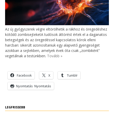
Az új gyógyszerek végre eltörölhetik a rákhoz és öregedéshez
kötődő zombisejteketA tudósok áttörést értek el a daganatos
betegségek és az öregedéssel kapcsolatos kórok elleni
harcban: sikerült azonosítaniuk egy alapvető gyengeséget
azokban a sejtekben, amelyek évek óta csak „zombiként”
vegetálnak a testünkben.
Tovább »
Facebook
X
Tumblr
Nyomtatás
Nyomtatás
LEGFRISSEBB