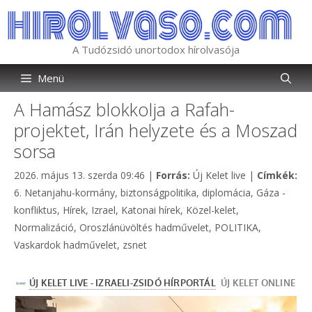
Kilépés
a
tartalomba
A Tudózsidó unortodox hírolvasója
Menü
A Hamász blokkolja a Rafah-
projektet, Irán helyzete és a Moszad
sorsa
Kategória
2026. május 13. szerda 09:46
|
Forrás:
Új Kelet live
|
Címkék:
Címkék
6. Netanjahu-kormány
,
biztonságpolitika
,
diplomácia
,
Gáza -
konfliktus
,
Hírek
,
Izrael
,
Katonai hírek
,
Közel-kelet
,
Normalizáció
,
Oroszlánüvöltés hadművelet
,
POLITIKA
,
Vaskardok hadművelet
,
zsnet