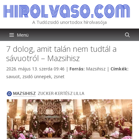
Kilépés
a
tartalomba
A Tudózsidó unortodox hírolvasója
Menü
7 dolog, amit talán nem tudtál a
sávuotról – Mazsihisz
Kategória
Címk
2026. május 13. szerda 09:46
|
Forrás:
Mazsihisz
|
Címkék:
savuot
,
zsidó ünnepek
,
zsnet