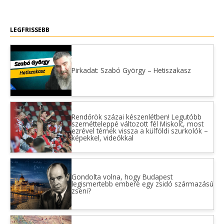
LEGFRISSEBB
Pirkadat: Szabó György – Hetiszakasz
Rendőrök százai készenlétben! Legutóbb
szemétteleppé változott fél Miskolc, most
ezrével térnek vissza a külföldi szurkolók –
képekkel, videókkal
Gondolta volna, hogy Budapest
legismertebb embere egy zsidó származású
zseni?