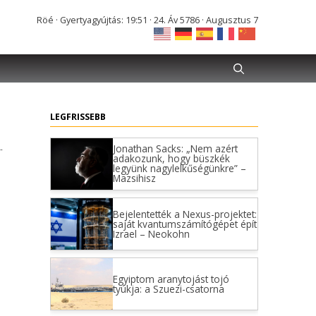
Röé · Gyertyagyújtás: 19:51 · 24. Áv 5786 · Augusztus 7
LEGFRISSEBB
Jonathan Sacks: „Nem azért
-
adakozunk, hogy büszkék
legyünk nagylelkűségünkre” –
Mazsihisz
Bejelentették a Nexus-projektet:
saját kvantumszámítógépet épít
Izrael – Neokohn
Egyiptom aranytojást tojó
tyúkja: a Szuezi-csatorna