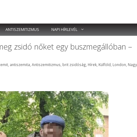
ANTISZEMITIZMUS
NAPI HÍRLEVÉL
 meg zsidó nőket egy buszmegállóban –
ék
zemit
,
antiszemita
,
Antiszemitizmus
,
brit zsidóság
,
Hírek
,
Külföld
,
London
,
Nagy