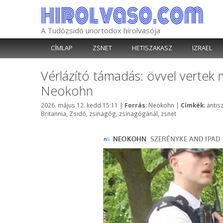
Kilépés
a
tartalomba
A Tudózsidó unortodox hírolvasója
CÍMLAP
ZSNET
HETISZAKASZ
IZRAEL
Vérlázító támadás: övvel vertek
Neokohn
Kategória
Címk
2026. május 12. kedd 15:11
|
Forrás:
Neokohn
|
Címkék:
antis
Britannia
,
Zsidó
,
zsinagóg
,
zsinagógánál
,
zsnet