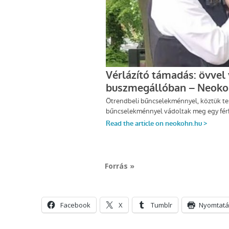
Forrás »
Facebook
X
Tumblr
Nyomtatá