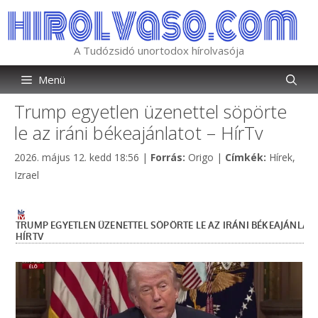
Kilépés
a
tartalomba
A Tudózsidó unortodox hírolvasója
Menü
Trump egyetlen üzenettel söpörte
le az iráni békeajánlatot – HírTv
Kategória
Címkék
2026. május 12. kedd 18:56
|
Forrás:
Origo
|
Címkék:
Hírek
,
Izrael