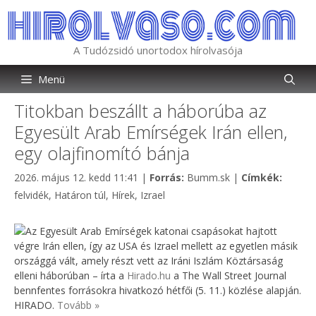
Kilépés
a
tartalomba
A Tudózsidó unortodox hírolvasója
Menü
Titokban beszállt a háborúba az
Egyesült Arab Emírségek Irán ellen,
egy olajfinomító bánja
Kategória
Címkék
2026. május 12. kedd 11:41
|
Forrás:
Bumm.sk
|
Címkék:
felvidék
,
Határon túl
,
Hírek
,
Izrael
Az Egyesült Arab Emírségek katonai csapásokat hajtott
végre Irán ellen, így az USA és Izrael mellett az egyetlen másik
országgá vált, amely részt vett az Iráni Iszlám Köztársaság
elleni háborúban – írta a
Hirado.hu
a The Wall Street Journal
bennfentes forrásokra hivatkozó hétfői (5. 11.) közlése alapján.
HIRADO.
Tovább »