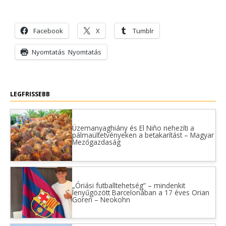
Facebook
X
Tumblr
Nyomtatás
Nyomtatás
LEGFRISSEBB
Üzemanyaghiány és El Niño nehezíti a
pálmaültetvényeken a betakarítást – Magyar
Mezőgazdaság
„Óriási futballtehetség” – mindenkit
lenyűgözött Barcelonában a 17 éves Orian
Goren – Neokohn