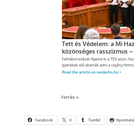
Forrás »
Facebook
X
Tumblr
Nyomtatá