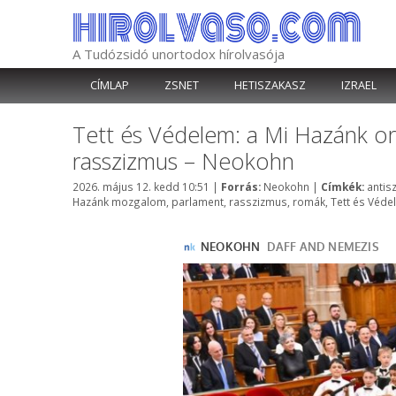
Kilépés
a
tartalomba
A Tudózsidó unortodox hírolvasója
CÍMLAP
ZSNET
HETISZAKASZ
IZRAEL
Tett és Védelem: a Mi Hazánk or
rasszizmus – Neokohn
Kategória
Címk
2026. május 12. kedd 10:51
|
Forrás:
Neokohn
|
Címkék:
antis
Hazánk mozgalom
,
parlament
,
rasszizmus
,
romák
,
Tett és Véde