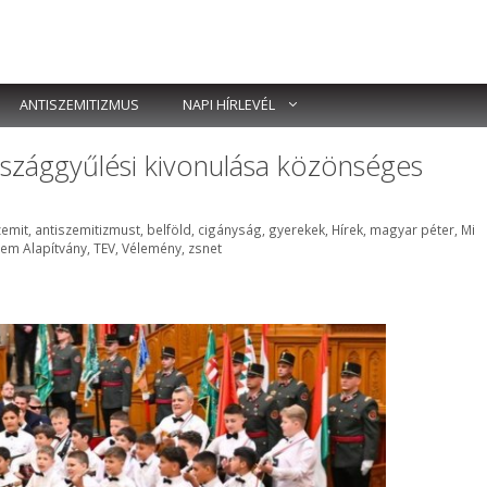
ANTISZEMITIZMUS
NAPI HÍRLEVÉL
szággyűlési kivonulása közönséges
ék
zemit
,
antiszemitizmust
,
belföld
,
cigányság
,
gyerekek
,
Hírek
,
magyar péter
,
Mi
lem Alapítvány
,
TEV
,
Vélemény
,
zsnet