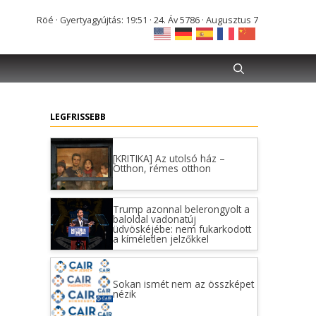
Röé · Gyertyagyújtás: 19:51 · 24. Áv 5786 · Augusztus 7
LEGFRISSEBB
[KRITIKA] Az utolsó ház –
Otthon, rémes otthon
Trump azonnal belerongyolt a
baloldal vadonatúj
üdvöskéjébe: nem fukarkodott
a kíméletlen jelzőkkel
Sokan ismét nem az összképet
nézik