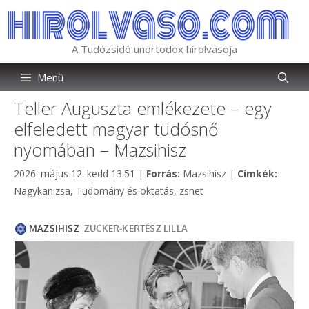
Kilépés
a
tartalomba
A Tudózsidó unortodox hírolvasója
Menü
Teller Auguszta emlékezete – egy
elfeledett magyar tudósnő
nyomában – Mazsihisz
Kategória
Címkék
2026. május 12. kedd 13:51
|
Forrás:
Mazsihisz
|
Címkék:
Nagykanizsa
,
Tudomány és oktatás
,
zsnet